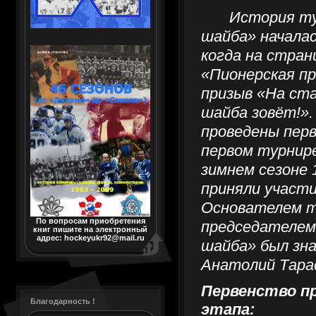
История т
шайба» началас
когда на стран
«Пионерская пр
призыв «На ста
шайба зовёт!».
проведены перв
первом турнире
зимнем сезоне 1
приняли участи
Основателем т
По вопросам приобретения
председателем
книг пишите на электронный
адрес: hockeyukr92@mail.ru
шайба» был зн
Анатолий Тара
Первенство п
Благодарность !
этапа: