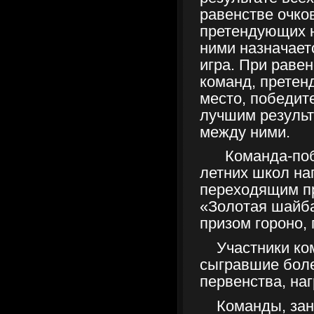
равенстве очков
претендующих н
ними назначает
игра. При равен
команд, претен
место, победит
лучшим результ
между ними.
Команда-поб
летних школ на
переходящим п
«Золотая шайб
призом гороно, 
Участники ко
сыгравшие боле
первенства, на
Команды, зан