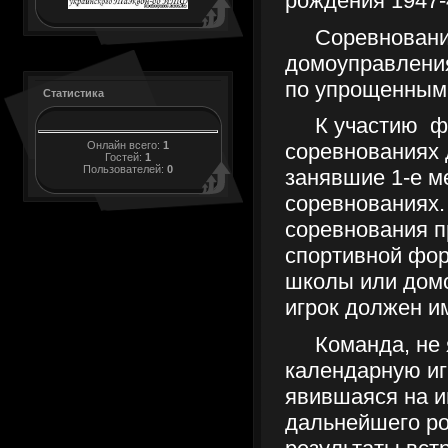
рождения 1947-4
Соревновани
домоуправления
по упрощенным
Статистика
К участию
ф
Онлайн всего:
1
соревнованиях 
Гостей:
1
Пользователей:
0
занявшие 1-е м
соревнованиях
соревнования п
спортивной фор
школы или дом
игрок должен и
Команда, не
календарную иг
явившаяся на и
дальнейшего ро