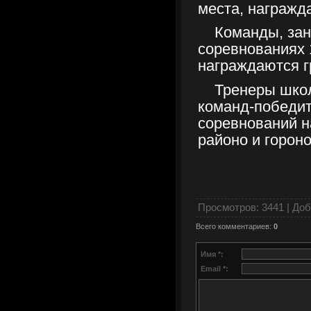
места, награжд
Команды, за
соревнованиях 1
награждаются г
Тренеры шко
команд-победи
соревнований 
районо и гороно
Просмотров
: 3441 |
Доб
Всего комментариев
:
0
Имя *:
Email *: