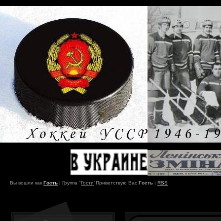
Вы вошли как
Гость
|
Группа
"
Гости
"
Приветствую Вас
Гость
|
RSS