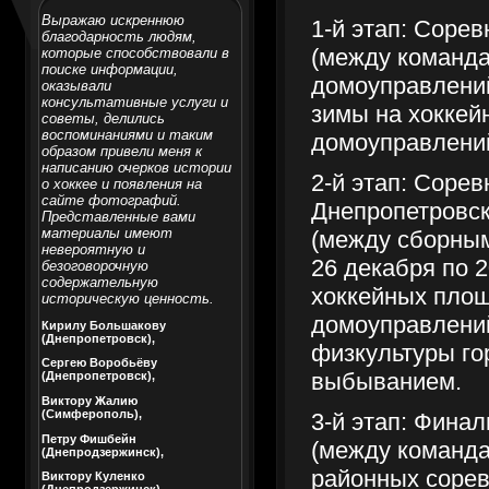
Выражаю искреннюю
1-й этап: Соре
благодарность людям,
(между команда
которые способствовали в
поиске информации,
домоуправлений
оказывали
консультативные услуги и
зимы на хоккей
советы, делились
воспоминаниями и таким
домоуправлени
образом привели меня к
написанию очерков истории
2-й этап: Сорев
о хоккее и появления на
сайте фотографий.
Днепропетровск
Представленные вами
материалы имеют
(между сборным
невероятную и
26 декабря по 
безоговорочную
содержательную
хоккейных площ
историческую ценность.
домоуправлений
Кирилу Большакову
(Днепропетровск),
физкультуры го
Сергею Воробьёву
выбыванием.
(Днепропетровск),
Виктору Жалию
(Симферополь),
3-й этап: Фина
Петру Фишбейн
(между команд
(Днепродзержинск),
районных сорев
Виктору Куленко