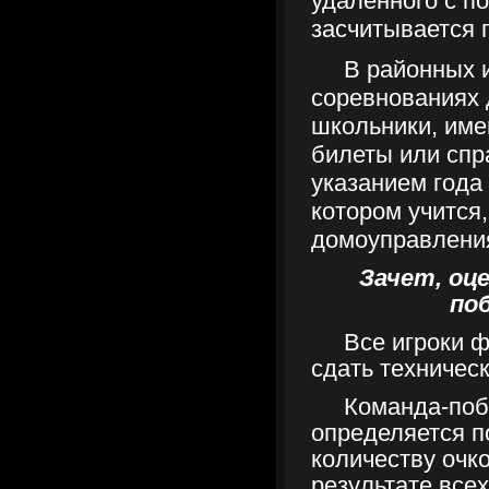
удаленного с п
засчитывается 
В районных 
соревнованиях 
школьники, им
билеты или спр
указанием года 
котором учится,
домоуправлени
Зачет, оце
по
Все игроки 
сдать техничес
Команда-поб
определяется 
количеству очк
результате всех