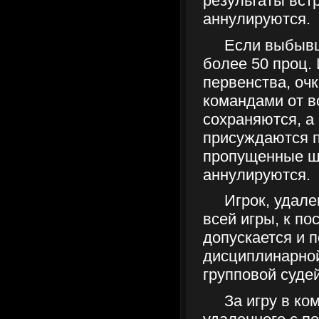
результаты вст
аннулируются.
Если выбывш
более 50 проц.
первенства, оч
командами от в
сохраняются, а
присуждаются 
пропущенные ш
аннулируются.
Игрок, удале
всей игры, к п
допускается и 
дисциплинарной
групповой суде
За игру в ко