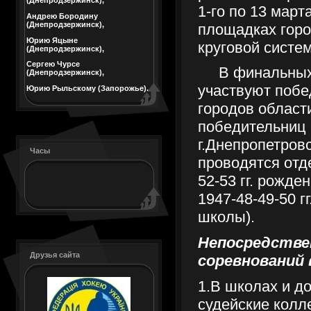
(Днепродзержинск),
1-го по 13 март
Андрею Бородину
(Днепродзержинск),
площадках горо
Юрию Яцыне
круговой систем
(Днепродзержинск),
Сергею Чурсе
В финальных
(Днепродзержинск),
участвуют побе
Юрию Рыльскому (Запорожье).
городов области
победительниц
г.Днепропетров
Часы
проводятся отд
52-53 гг. рожде
1947-48-49-50 г
школы).
Непосредстве
Друзья сайта
соревнований 
1.В школах и д
судейские колл