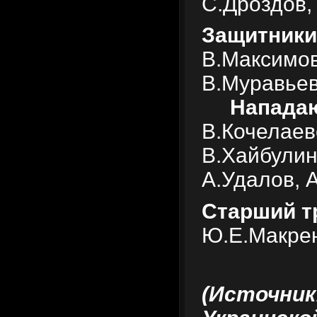
С.Дроздов,
Защитники
В.Максимов
В.Муравьев
Напада
В.Кочелаев
В.Хайбулин
А.Удалов, 
Старший т
Ю.Е.Макрен
(Источник