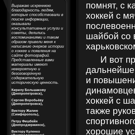
помнят, с 
Выражаю искреннюю
благодарность людям,
хоккей с м
которые способствовали в
поиске информации,
послевоенн
оказывали
консультативные услуги и
советы, делились
шайбой со 
воспоминаниями и таким
образом привели меня к
харьковско
написанию очерков истории
о хоккее и появления на
сайте фотографий.
И вот п
Представленные вами
материалы имеют
дальнейшем
невероятную и
безоговорочную
и повышени
содержательную
историческую ценность.
динамовцев
Кирилу Большакову
(Днепропетровск),
хоккей с ш
Сергею Воробьёву
(Днепропетровск),
также руко
Виктору Жалию
(Симферополь),
спортивног
Петру Фишбейн
(Днепродзержинск),
хорошие ус
Виктору Куленко