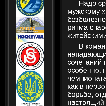
Надо ср
мужскому х
безболезне
ритма спар
житейскими
В коман
нападающих
сочетаний п
особенно, 
чемпионата
как в перво
борьбе, от
настоящий 