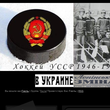
Вы вошли как
Гость
|
Группа
"
Гости
"
Приветствую Вас
Гость
|
RSS