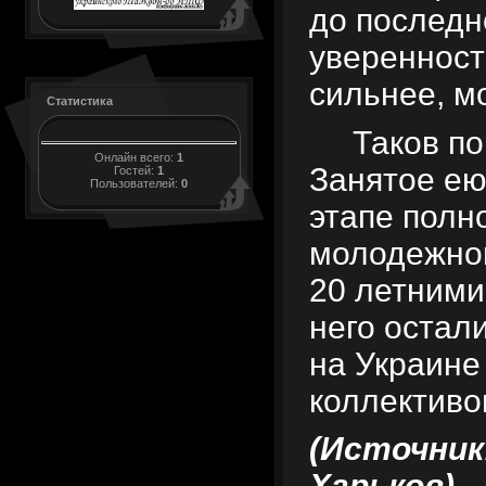
до последн
уверенност
сильнее, м
Статистика
Таков п
Онлайн всего:
1
Занятое ею
Гостей:
1
Пользователей:
0
этапе полн
молодежног
20 летними
него остал
на Украине
коллективо
(Источник:
Харьков)