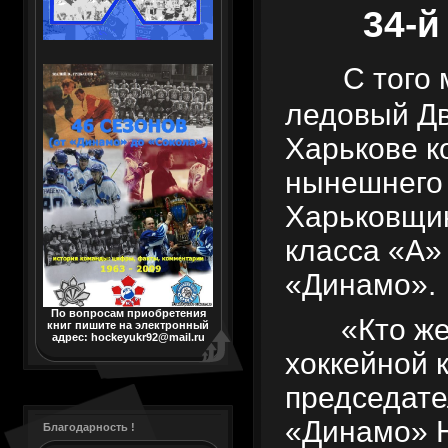
34-й
С того
ледовый Дв
Харькове к
нынешнего 
Харьковщин
класса «А»
«Динамо».
По вопросам приобретения
«Кто ж
книг пишите на электронный
адрес: hockeyukr92@mail.ru
хоккейной 
председате
«Динамо» Н
Благодарность !