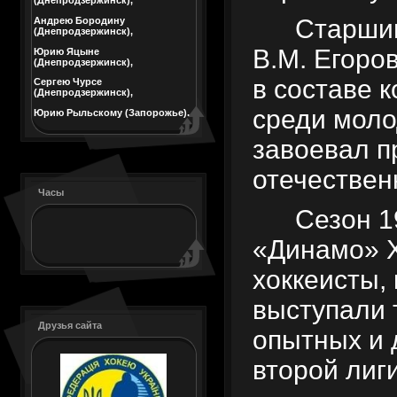
(Днепродзержинск),
Старшим
Андрею Бородину
(Днепродзержинск),
В.М. Егоров
Юрию Яцыне
(Днепродзержинск),
в составе 
Сергею Чурсе
(Днепродзержинск),
среди моло
Юрию Рыльскому (Запорожье).
завоевал п
отечественн
Часы
Сезон 1
«Динамо» Х
хоккеисты,
выступали 
Друзья сайта
опытных и 
второй лиг