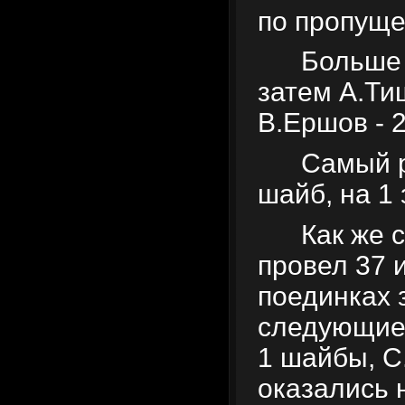
по пропуще
Больше 
затем А.Тиш
В.Ершов - 
Самый р
шайб, на 1
Как же 
провел 37 и
поединках 
следующие:
1 шайбы, С.
оказались 