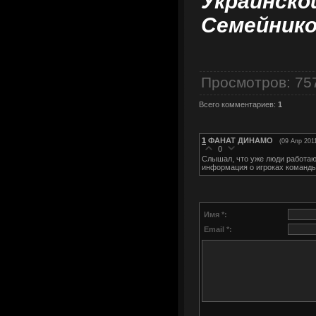
Украинско
Семейнико
Просмотров
: 75
Всего комментариев
:
1
1
ФАНАТ ДИНАМО
(09 Апр 201
0
Слышал, что уже люди работаю
информация о игроках команды
Имя *:
Email *: