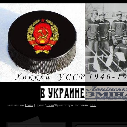
Вы вошли как
Гость
|
Группа
"
Гости
"
Приветствую Вас
Гость
|
RSS