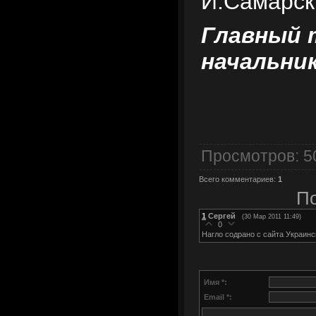
И.Самарск
Главный 
начальни
Просмотров
: 
Всего комментариев
:
1
По
1
Сергей
(30 Мар 2011 11:49)
0
Нагло содрано с сайта Украинс
Имя *:
Email *: