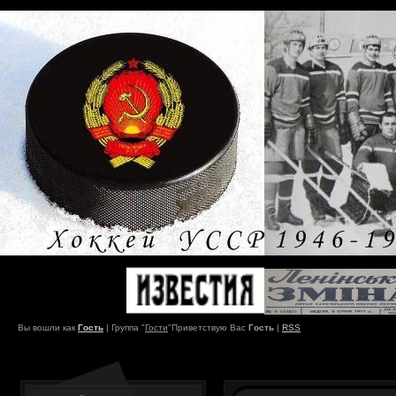
Вы вошли как
Гость
|
Группа
"
Гости
"
Приветствую Вас
Гость
|
RSS