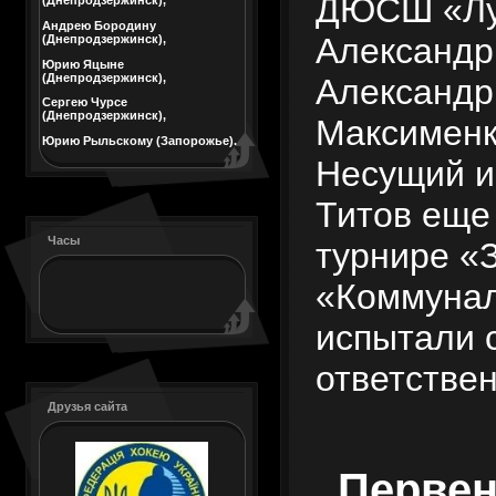
ДЮСШ «Луч
(Днепродзержинск),
Андрею Бородину
Александр
(Днепродзержинск),
Юрию Яцыне
(Днепродзержинск),
Александр
Сергею Чурсе
(Днепродзержинск),
Максименк
Юрию Рыльскому (Запорожье).
Несущий и
Титов еще
Часы
турнире «
«Коммунал
испытали с
ответстве
Друзья сайта
Первен