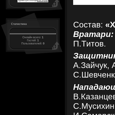
Состав:
«Х
Статистика
Вратари
Онлайн всего:
1
Гостей:
1
П.Титов.
Пользователей:
0
Защитник
А.Зайчук, 
С.Шевченк
Нападающ
В.Казанце
С.Мусихин