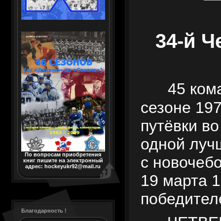
34-й Ч
45 кома
сезоне 197
путёвки во
одной луч
По вопросам приобретения
с новочебо
книг пишите на электронный
адрес: hockeyukr92@mail.ru
19 марта 1
победител
Благодарность !