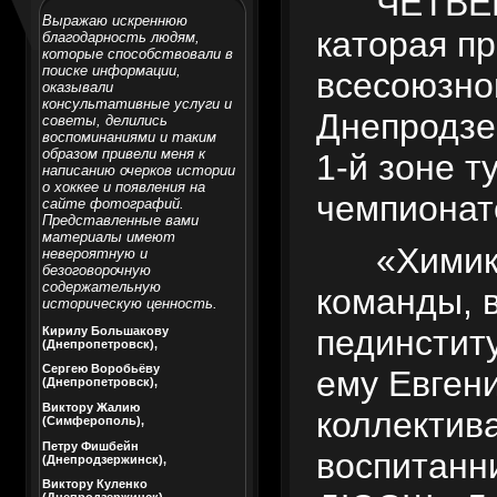
ЧЕТВЕР
Выражаю искреннюю
к
а
торая п
благодарность людям,
которые способствовали в
поиске информации,
всесоюзно
оказывали
консультативные услуги и
Днепродзе
советы, делились
воспоминаниями и таким
образом привели меня к
1-й зоне т
написанию очерков истории
о хоккее и появления на
чемпионат
сайте фотографий.
Представленные вами
материалы имеют
«Химик» 
невероятную и
безоговорочную
содержательную
команды, 
историческую ценность.
пединститу
Кирилу Большакову
(Днепропетровск),
Сергею Воробьёву
ему Евгени
(Днепропетровск),
Виктору Жалию
коллектив
(Симферополь),
Петру Фишбейн
воспитанн
(Днепродзержинск),
Виктору Куленко