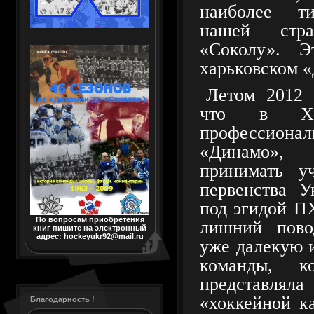
наиболее ти
нашей стр
«Соколу». 
харьковском 
Летом 2012 
что в Хар
профессионал
«Динамо»,
принимать у
первенства У
под эгидой П
По вопросам приобретения
лишний пово
книг пишите на электронный
адрес: hockeyukr92@mail.ru
уже далекую 
команды, к
представляла
«хоккейной к
Благодарность !