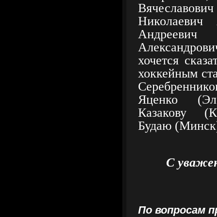
Вячеславов
Николаевич 
Андреевич 
Александров
хочется сказа
хоккейным ст
Серебреннико
Яценко (Эле
Казакову (К
Будаю (Минск
С уваже
По вопросам п