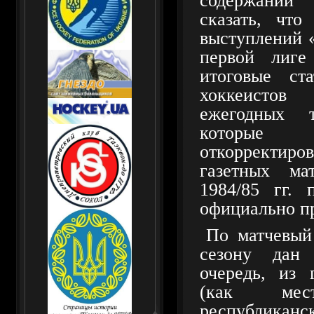
содержани
сказать, чт
выступлений 
первой лиге
итоговые ст
хоккеисто
ежегодных т
которые 
откорректир
газетных ма
1984/85 гг. 
официально пр
По матчевый
сезону дан
очередь, из 
(как ме
республиканск