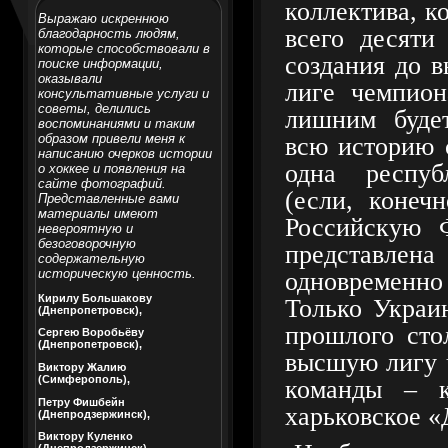
коллектива, к
Выражаю искреннюю
всего десяти
благодарность людям,
которые способствовали в
создания до 
поиске информации,
оказывали
лиге чемпион
консультативные услуги и
советы, делились
лишним буде
воспоминаниями и таким
образом привели меня к
всю историю с
написанию очерков истории
одна респу
о хоккее и появления на
сайте фотографий.
(если, конеч
Представленные вами
материалы имеют
Российскую 
невероятную и
безоговорочную
представл
содержательную
историческую ценность.
одновременн
Кирилу Большакову
Только Украин
(Днепропетровск),
прошлого сто
Сергею Воробьёву
(Днепропетровск),
высшую лигу 
Виктору Жалию
(Симферополь),
команды – к
Петру Фишбейн
харьковское «
(Днепродзержинск),
Виктору Куленко