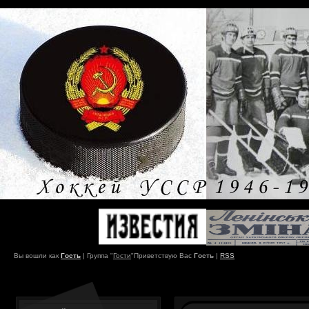
Вы вошли как
Гость
|
Группа
"
Гости
"
Приветствую Вас
Гость
|
RSS