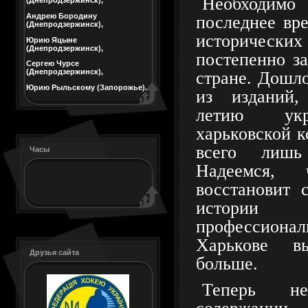
Необходим
(Днепродзержинск),
Андрею Бородину
последнее вр
(Днепродзержинск),
историчес
Юрию Яцыне
(Днепродзержинск),
постепенно з
Сергею Чурсе
(Днепродзержинск),
стране. Дошло
Юрию Рыльскому (Запорожье).
из изданий,
летию укр
харьковской 
всего лишь
Часы
Надеемся,
восстановит 
истории
профессион
Харькове в
Друзья сайта
больше.
Теперь н