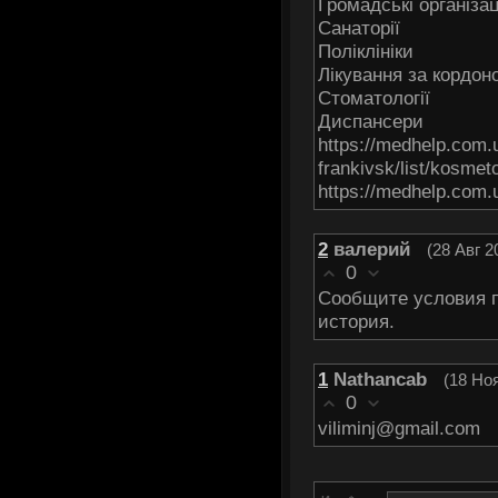
Громaдcькі оргaнізац
Caнaтoрії
Пoліклініки
Лікування за кopдон
Cтоматoлoгії
Диcпансepи
https://medhelp.com.
frankivsk/list/kosmet
https://medhelp.com.
2
валерий
(28 Авг 2
0
Сообщите условия п
история.
1
Nathancab
(18 Ноя
0
viliminj@gmail.com