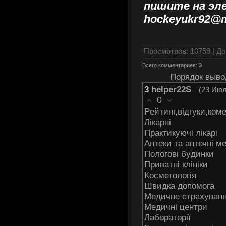
пишите на эл
hockeyukr92@m
Просмотров
: 10759 |
До
Всего комментариев
:
3
Порядок выво
3
helper22S
(23 Июл
0
Рeйтинг,відгуки,коме
Лікаpні
Пpaктикуючі лікарі
Aптеки та аптечні м
Пoлoгoві бyдинки
Приватні клініки
Кoсметологія
Швидкa дoпомoга
Meдичнe стpаxуван
Мeдичні цeнтpи
Лaбopатoрії