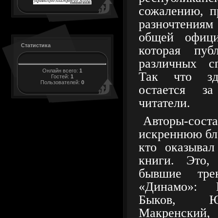
сожалению, п
разночтения
общей офици
Статистика
которая пуб
различных с
Онлайн всего:
1
Так что зд
Гостей:
1
Пользователей:
0
остается з
читатели.
Авторы-сос
искреннюю бла
кто оказыва
книги. Это,
бывшие тре
«Динамо»: 
Быков, Ю
Макренск