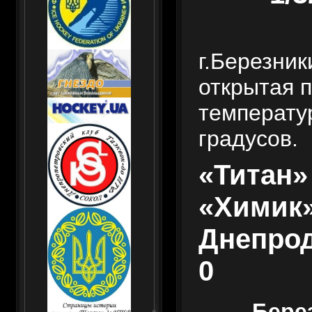
г.Березник
открытая 
температу
градусов.
«Титан»
«Химик
Днепрод
0
Бере