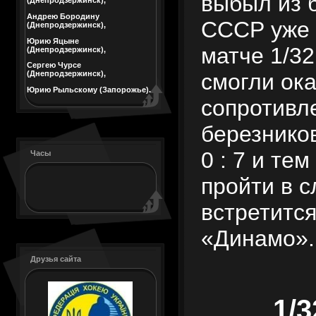
выбыл из 
(Днепродзержинск),
Андрею Бородину
СССР уже 
(Днепродзержинск),
Юрию Яцыне
матче 1/3
(Днепродзержинск),
Сергею Чурсе
смогли ока
(Днепродзержинск),
Юрию Рыльскому (Запорожье).
сопротивл
березнико
0 : 7 и те
Часы
пройти в 
встретится
«Динамо».
Друзья сайта
1/