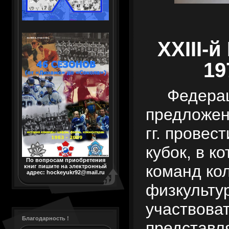
XXIII
-й
19
Федера
предложен
гг. провес
кубок, в к
По вопросам приобретения
команд ко
книг пишите на электронный
адрес: hockeyukr92@mail.ru
физкульту
участвоват
Благодарность !
представл