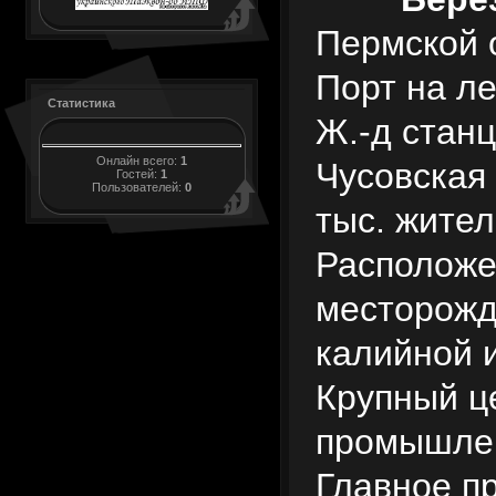
Пермской 
Порт на л
Статистика
Ж.-д стан
Онлайн всего:
1
Чусовская
Гостей:
1
Пользователей:
0
тыс. жителе
Расположе
месторожд
калийной 
Крупный ц
промышле
Главное п