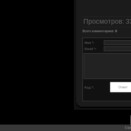
Просмотров
: 
Всего комментариев
:
0
Имя *:
Email *:
Код *:
Cop