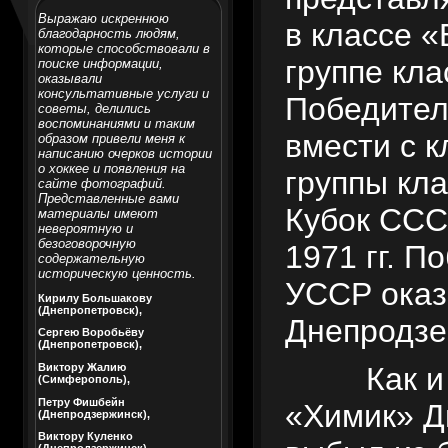
Выражаю искреннюю
в классе «
благодарность людям,
которые способствовали в
группе кла
поиске информации,
оказывали
консультативные услуги и
Победител
советы, делились
воспоминаниями и таким
вмести с 
образом привели меня к
написанию очерков истории
о хоккее и появления на
группы кл
сайте фотографий.
Представленные вами
Кубок ССС
материалы имеют
невероятную и
безоговорочную
1971 гг. П
содержательную
историческую ценность.
УССР оказ
Кирилу Большакову
(Днепропетровск),
Днепродзе
Сергею Воробьёву
(Днепропетровск),
Как и
Виктору Жалию
(Симферополь),
Петру Фишбейн
«Химик» Д
(Днепродзержинск),
Виктору Куленко