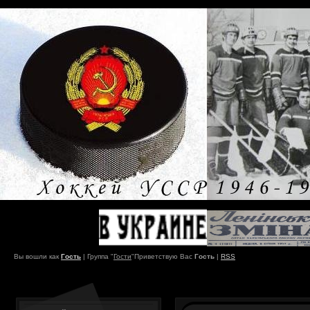
Вы вошли как
Гость
|
Группа
"
Гости
"
Приветствую Вас
Гость
|
RSS