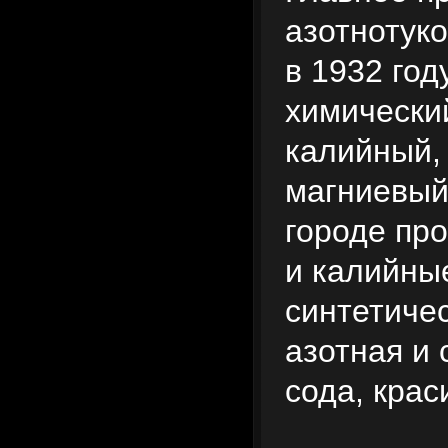
азотнотук
в 1932 год
химически
калийный, 
магниевый
городе пр
и калийны
синтетиче
азотная и 
сода, крас