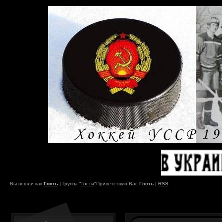
Вы вошли как
Гость
|
Группа
"
Гости
"
Приветствую Вас
Гость
|
RSS