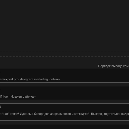
Порядок вывода ком
)
gramexpert.pro/>telegram marketing tool</a>
)
ifri.com>kraken сайт</a>
)
“нет” грязи! Идеальный порядок апартаментов и коттеджей. Быстро, тщательно, надежно!