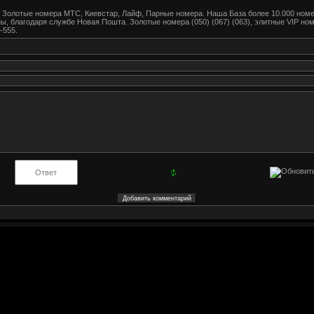
олотые номера МТС, Киевстар, Лайф, Парные номера. Наша База более 10.000 номер
ы, благодаря службе Новая Пошта. Золотые номера (050) (067) (063), элитные VIP ном
-555.