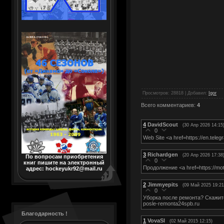
Просмотров
: 28818 |
Добавил
:
Igor
Всего комментариев
:
4
4
DavidScout
(30 Апр 2026 14:15
0
Web Site <a href=https://en.tele
3
Richardgen
(20 Апр 2026 17:38
По вопросам приобретения
0
книг пишите на электронный
Продолжение <a href=https://mot
адрес: hockeyukr92@mail.ru
2
Jimmyepits
(09 Май 2025 19:21
0
Уборка после ремонта? Скажите 
posle-remonta24spb.ru
Благодарность !
1
VovaSl
(02 Май 2015 12:15)