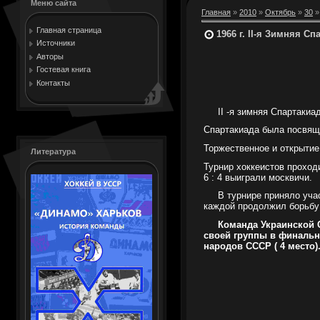
Меню сайта
Главная
»
2010
»
Октябрь
»
30
»
Главная страница
1966 г. II-я Зимняя С
Источники
Авторы
Гостевая книга
Контакты
II
-я зимняя Спартакиа
Спартакиада была посвящ
Торжественное и открытие
Литература
Турнир хоккеистов проход
6 : 4 выиграли москвичи.
В турнире приняло уча
каждой продолжил борьбу
Команда Украинской 
своей группы в финальны
народов СССР ( 4 место)