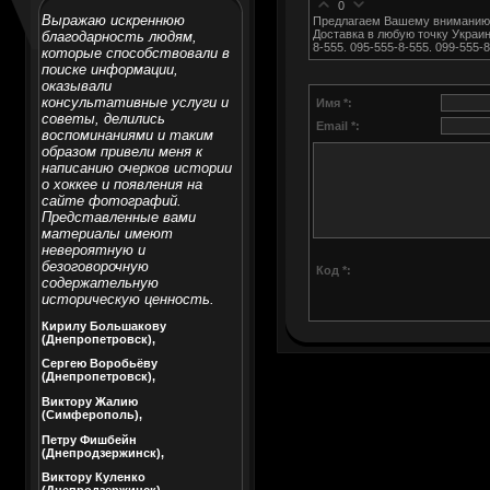
0
Выражаю искреннюю
Предлагаем Вашему вниманию З
Доставка в любую точку Украин
благодарность людям,
8-555. 095-555-8-555. 099-555-8
которые способствовали в
поиске информации,
оказывали
консультативные услуги и
Имя *:
советы, делились
Email *:
воспоминаниями и таким
образом привели меня к
написанию очерков истории
о хоккее и появления на
сайте фотографий.
Представленные вами
материалы имеют
невероятную и
безоговорочную
Код *:
содержательную
историческую ценность.
Кирилу Большакову
(Днепропетровск),
Сергею Воробьёву
(Днепропетровск),
Виктору Жалию
(Симферополь),
Петру Фишбейн
(Днепродзержинск),
Виктору Куленко