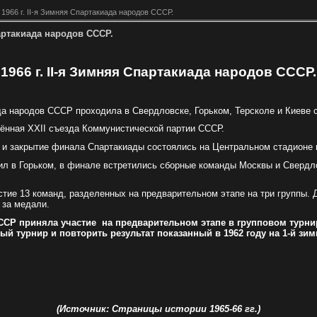
 1966 г. II-я Зимняя Спартакиада народов СССР.
партакиада народов СССР.
1966 г.
I
I-я Зимняя Спартакиада народов СССР.
да народов СССР проходила в Свердловске, Горьком, Терсколе и Киеве с
ённая XXII съезда Коммунистической партии СССР.
 и закрытие финала Спартакиады состоялись на Центральном стадионе 
ил в Горьком, в финале встретились сборные команды Москвы и Свердло
стие 13 команд, разделенных на предварительном этапе на три группы. 
 за медали.
ССР приняла участие
на предварительном этапе в групповом турни
й турнир и повторить результат показанный в 1962 году на 1-й зим
.
(Источник: Страницы истории 1965-66 гг.)