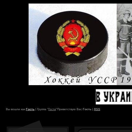
Вы вошли как
Гость
|
Группа
"
Гости
"
Приветствую Вас
Гость
|
RSS