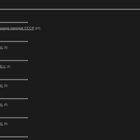
такиада народов СССР.
(67)
г.
(0)
 гг.
(1)
г.
(0)
г.
(0)
г.
(0)