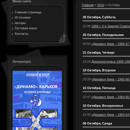
Меню сайта
Главная
»
2010
»
Октябрь
Главная страница
30 Октября, Суббота
Источники
Авторы
22:06
1966 г. II-я Зимняя Спар
Гостевая книга
Контакты
25 Октября, Понедельник
00:53
«Динамо» Киев – 1966-67 г
21 Октября, Четверг
23:14
Днепропетровск-1965-1966
Литература
19 Октября, Вторник
23:29
«Динамо» Киев – 1965-66 г
15 Октября, Пятница
22:57
«Динамо» Киев – 1964-65 г
10 Октября, Воскресенье
21:55
«Динамо» Киев – 1963-64 г
06 Октября, Среда