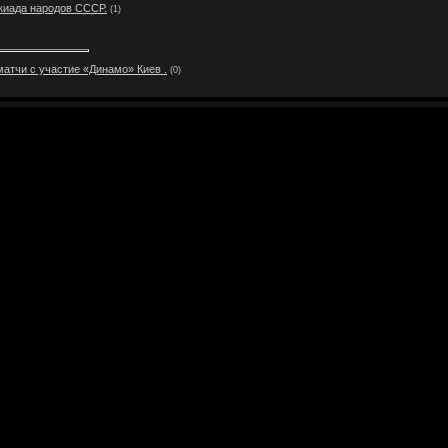
акиада народов СССР.
(1)
тчи с участие «Динамо» Киев .
(0)