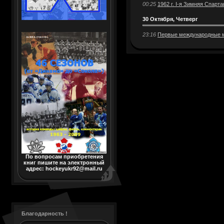
00:25
1962 г. I-я Зимняя Спарт
30 Октября, Четверг
23:16
Первые международные ма
По вопросам приобретения
книг пишите на электронный
адрес: hockeyukr92@mail.ru
Благодарность !