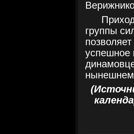
Верижнико
Приход
группы си
позволяет
успешное 
динамовце
нынешнем 
(Источн
календа