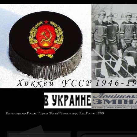
Вы вошли как
Гость
|
Группа
"
Гости
"
Приветствую Вас
Гость
|
RSS