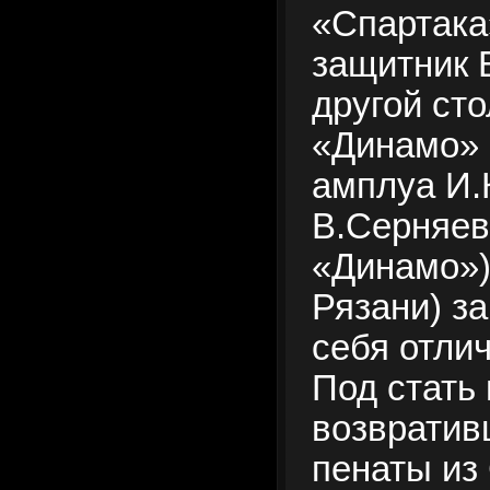
«Спартака
защитник 
другой ст
«Динамо» -
амплуа И.
В.Серняев 
«Динамо»)
Рязани) з
себя отли
Под стать 
возвратив
пенаты из