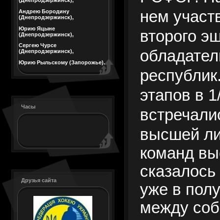
(Днепродзержинск),
нем участ
Андрею Бородину
(Днепродзержинск),
Юрию Яцыне
второго эш
(Днепродзержинск),
Сергею Чурсе
обладател
(Днепродзержинск),
Юрию Рыльскому (Запорожье).
республик
этапов в 
Часы
встречали
высшей ли
команд вы
сказалось 
Друзья сайта
уже в пол
между соб