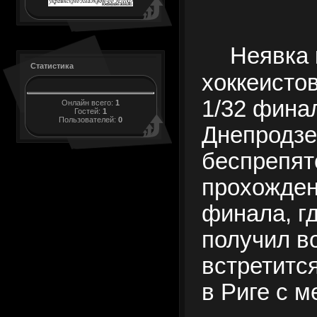
Неявка 
Статистика
хоккеисто
1/32 фина
Онлайн всего:
1
Гостей:
1
Пользователей:
0
Днепродзе
беспрепя
прохожден
финала, г
получил в
встретитс
в Риге с 