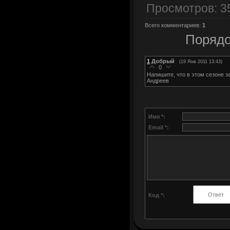
Просмотров
: 3
Всего комментариев
:
1
Порядо
1
Добрый
(19 Янв 2011 13:43)
0
Напишите, что в этом сезоне з
Андреев
Имя *:
Email *:
Код *: