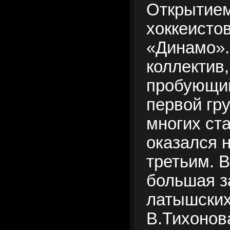
Открытием
хоккеисто
«Динамо».
коллектив,
пробующий
первой гр
многих ст
оказался 
третьим. В
большая з
латышских
В.Тихонов