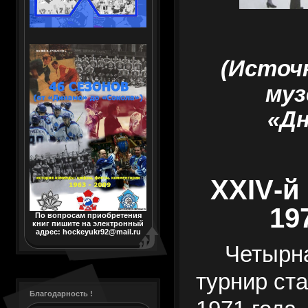
(Источ
муз
«Дн
XXIV
-й
197
По вопросам приобретения
книг пишите на электронный
адрес: hockeyukr92@mail.ru
Ч
етырн
турнир ст
Благодарность !