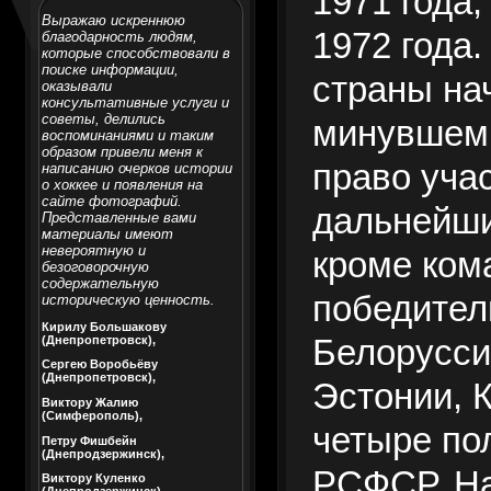
1971 года
Выражаю искреннюю
1972 года.
благодарность людям,
которые способствовали в
поиске информации,
страны на
оказывали
консультативные услуги и
советы, делились
минувшем 
воспоминаниями и таким
образом привели меня к
право уча
написанию очерков истории
о хоккее и появления на
сайте фотографий.
дальнейши
Представленные вами
материалы имеют
невероятную и
кроме ком
безоговорочную
содержательную
победител
историческую ценность.
Кирилу Большакову
(Днепропетровск),
Белорусси
Сергею Воробьёву
(Днепропетровск),
Эстонии, 
Виктору Жалию
(Симферополь),
четыре по
Петру Фишбейн
(Днепродзержинск),
РСФСР. На
Виктору Куленко