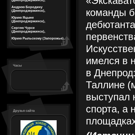
«Экскават
(Днепродзержинск),
Андрею Бородину
команды 
(Днепродзержинск),
Юрию Яцыне
(Днепродзержинск),
дебютанта
Сергею Чурсе
(Днепродзержинск),
первенств
Юрию Рыльскому (Запорожье).
Искусстве
имелся в 
Часы
в Днепрод
Таллине (
выступал 
спорта, а 
Друзья сайта
площадках