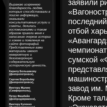
заявили р
Выражаю искреннюю
благодарность людям,
«Вагоност
которые способствовали в
поиске информации,
оказывали
последний
консультативные услуги и
советы, делились
отбой хар
воспоминаниями и таким
образом привели меня к
написанию очерков истории
«Авангард
о хоккее и появления на
сайте фотографий.
Представленные вами
чемпионат
материалы имеют
невероятную и
сумской «
безоговорочную
содержательную
историческую ценность.
представ
Кирилу Большакову
(Днепропетровск),
машиност
Сергею Воробьёву
(Днепропетровск),
завод им. 
Виктору Жалию
(Симферополь),
Кроме тал
Петру Фишбейн
(Днепродзержинск),
Виктору Куленко