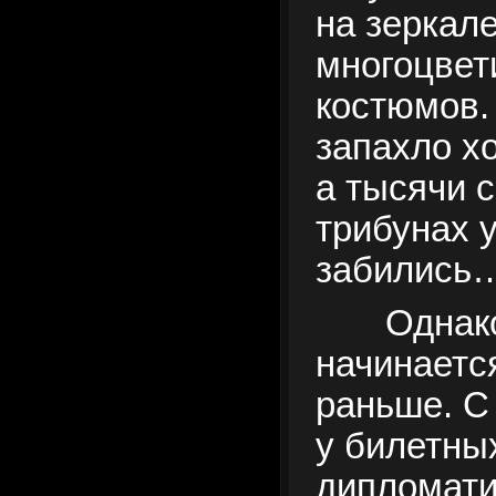
на зеркал
многоцвет
костюмов.
запахло хо
а тысячи 
трибунах 
забились
Однак
начинаетс
раньше. С
у билетных
дипломати