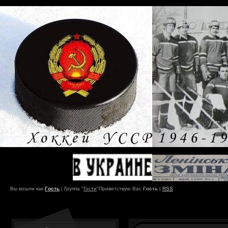
Вы вошли как
Гость
|
Группа
"
Гости
"
Приветствую Вас
Гость
|
RSS