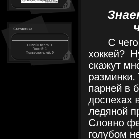
Знае
Статистика
С чего
Онлайн всего:
1
Гостей:
1
хоккей?
Н
Пользователей:
0
скажут мно
разминки.
парней в 
доспехах 
ледяной п
Словно фе
голубом н