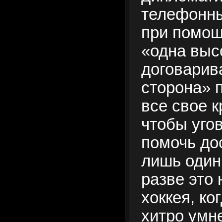
телефонны
при помощ
«одна выс
договари
сторона» п
все свое к
чтобы уго
помочь до
лишь один
разве это 
хоккея, ко
хитро умн