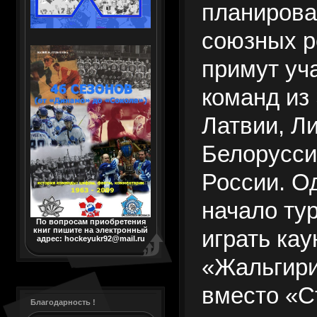
планировал
союзных р
примут уч
команд из
Латвии, Л
Белорусси
России. О
начало ту
По вопросам приобретения
книг пишите на электронный
играть кау
адрес: hockeyukr92@mail.ru
«Жальгири
вместо «С
Благодарность !