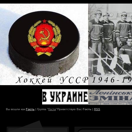
Вы вошли как
Гость
|
Группа
"
Гости
"
Приветствую Вас
Гость
|
RSS