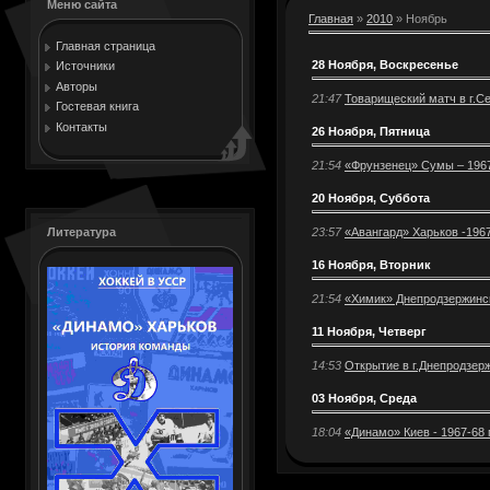
Меню сайта
Главная
»
2010
»
Ноябрь
Главная страница
28 Ноября, Воскресенье
Источники
Авторы
21:47
Товарищеский матч в г.Се
Гостевая книга
Контакты
26 Ноября, Пятница
21:54
«Фрунзенец» Сумы – 1967-
20 Ноября, Суббота
23:57
«Авангард» Харьков -1967
Литература
16 Ноября, Вторник
21:54
«Химик» Днепродзержинск 
11 Ноября, Четверг
14:53
Открытие в г.Днепродзер
03 Ноября, Среда
18:04
«Динамо» Киев - 1967-68 г