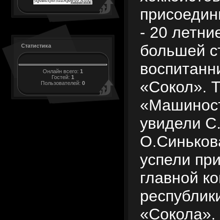
присоедин
- 20 летни
большей с
Статистика
воспитан
Онлайн всего:
1
Гостей:
1
«Сокол». Т
Пользователей:
0
«Машинос
увидели С.
О.Синьков
успели пр
главной к
республики
«Сокола». 