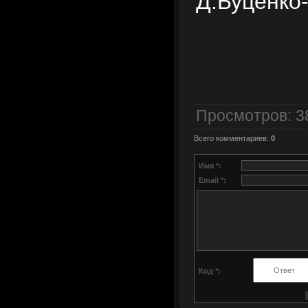
Д.Буценко-
Просмотров
: 
Всего комментариев
:
0
Имя *:
Email *:
Код *: