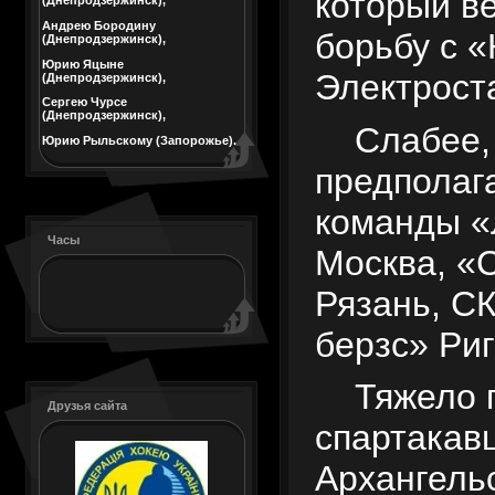
который в
(Днепродзержинск),
Андрею Бородину
борьбу с 
(Днепродзержинск),
Юрию Яцыне
Электрост
(Днепродзержинск),
Сергею Чурсе
(Днепродзержинск),
Слабее,
Юрию Рыльскому (Запорожье).
предполаг
команды «
Часы
Москва, «
Рязань, С
берзс» Риг
Тяжело 
Друзья сайта
спартакав
Архангельс