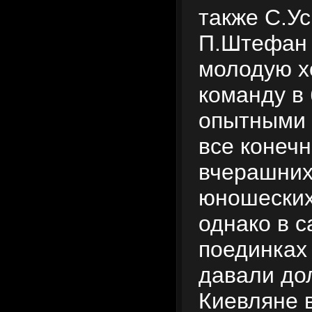
также С.Ус
П.Штефан 
молодую х
команду в 
опытными 
все конечн
вчерашних
юношеских
однако в 
поединках
давали до
Киевляне 