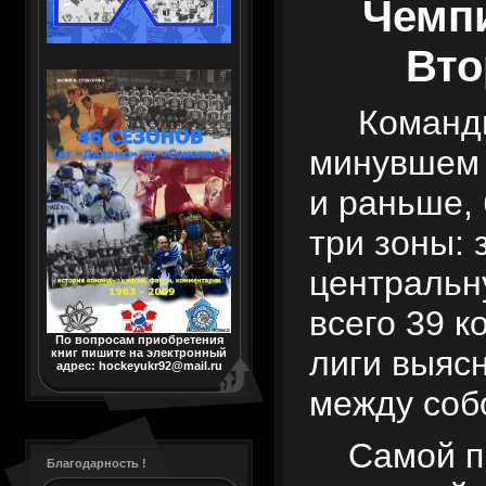
Чемп
Вто
Команды 
минувшем 
и раньше,
три зоны: 
центральн
всего 39 к
По вопросам приобретения
лиги выяс
книг пишите на электронный
адрес: hockeyukr92@mail.ru
между соб
Самой пр
Благодарность !