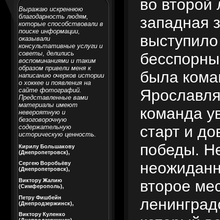
во второй 
Выражаю искреннюю
благодарность людям,
западная з
которые способствовали в
поиске информации,
выступило
оказывали
консультативные услуги и
советы, делились
бесспорн
воспоминаниями и таким
образом привели меня к
была кома
написанию очерков истории
о хоккее и появления на
Ярославля
сайте фотографий.
Представленные вами
материалы имеют
команда у
невероятную и
безоговорочную
старт и до
содержательную
историческую ценность.
победы. Н
Кирилу Большакову
(Днепропетровск),
неожиданн
Сергею Воробьёву
(Днепропетровск),
второе ме
Виктору Жалию
(Симферополь),
Петру Фишбейн
ленинград
(Днепродзержинск),
Виктору Куленко