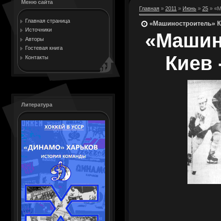
Меню сайта
Главная
»
2011
»
Июнь
»
25
» «М
Главная страница
«Машиностроитель» Кие
Источники
«Машин
Авторы
Гостевая книга
Киев -
Контакты
Литература