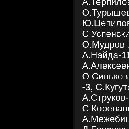
А.Терпило
О.Турышев
Ю.Цепилов
С.Успенски
О.Мудров-
А.Найда-11
А.Алексеен
О.Синьков
-3, С.Кугут
А.Струков-
С.Корепан
А.Межебиц