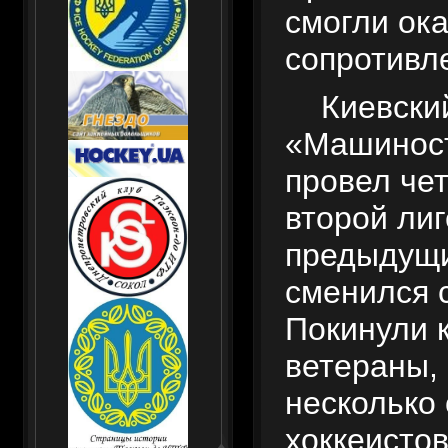
смогли ока
сопротивл
Киевски
«Машинос
провел че
второй лиг
предыдущи
сменился 
Покинули 
ветераны,
несколько
хоккеистов