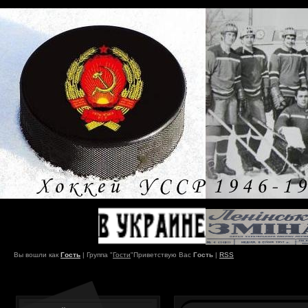
Вы вошли как
Гость
|
Группа
"
Гости
"
Приветствую Вас
Гость
|
RSS