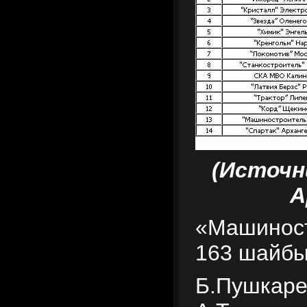
(Источн
А
«Машиност
163 шайбы
Б.Пушкаре