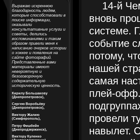
14-й Ч
Выражаю искреннюю
благодарность людям,
вновь про
которые способствовали в
поиске информации,
оказывали
системе. 
консультативные услуги и
советы, делились
воспоминаниями и таким
событие с
образом привели меня к
написанию очерков истории
потому, чт
о хоккее и появления на
сайте фотографий.
Представленные вами
нашей стр
материалы имеют
невероятную и
безоговорочную
самая нас
содержательную
историческую ценность.
плей-офф.
Кирилу Большакову
(Днепропетровск),
подгруппа
Сергею Воробьёву
(Днепропетровск),
провели т
Виктору Жалию
(Симферополь),
Петру Фишбейн
навылет. 
(Днепродзержинск),
Виктору Куленко