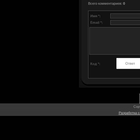
Всего комментариев
:
0
Имя *:
Email *:
Код *:
Cop
Разработка с