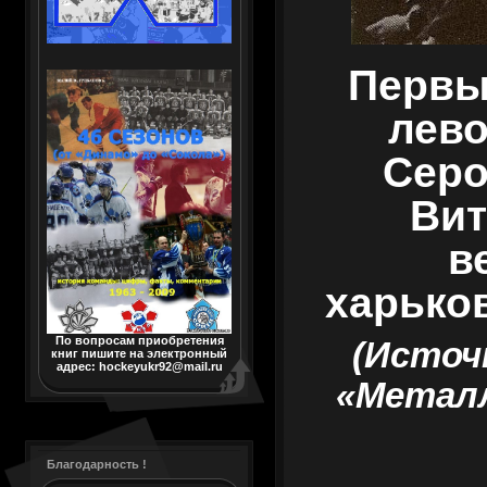
Первы
лево
Серо
Вит
в
харьков
По вопросам приобретения
(Источ
книг пишите на электронный
адрес: hockeyukr92@mail.ru
«Металл
Благодарность !