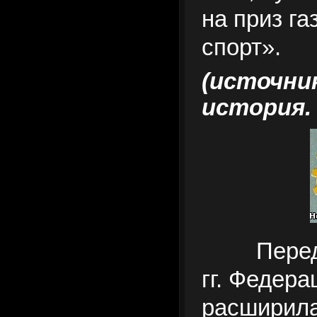
на приз г
спорт».
(источни
история.
Перед
гг. Федера
расширила