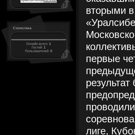
вторыми в
«Уралсибе»
Статистика
Московско
коллектив
Онлайн всего:
1
Гостей:
1
Пользователей:
0
первые че
предыдуще
результат
предопред
проводили
соревнова
лиге, Куб