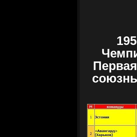
195
Чемпи
Первая
союзны