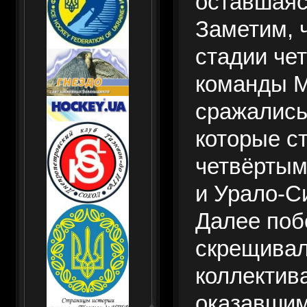
оставшаяс
Заметим, 
стадии че
команды М
сражались
которые с
четвёртым
и Урало-С
Далее поб
скрещивал
коллектив
оказавшим