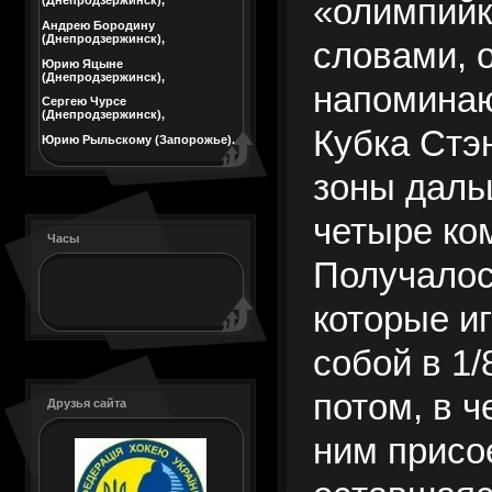
«олимпийк
(Днепродзержинск),
Андрею Бородину
(Днепродзержинск),
словами, 
Юрию Яцыне
(Днепродзержинск),
напомина
Сергею Чурсе
(Днепродзержинск),
Кубка Стэ
Юрию Рыльскому (Запорожье).
зоны даль
четыре ко
Часы
Получалос
которые и
собой в 1/
потом, в 
Друзья сайта
ним присо