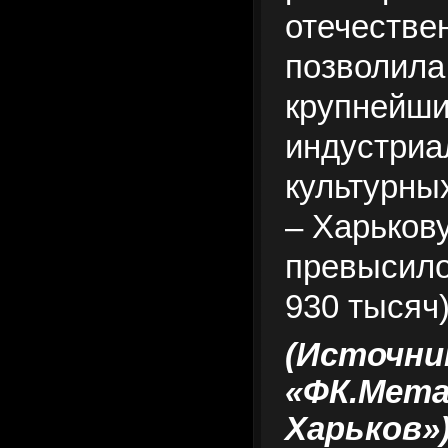
отечестве
позволила
крупнейш
индустриа
культурны
– Харькову
превысило
930 тысяч)
(Источни
«ФК.Мет
Харько
в»