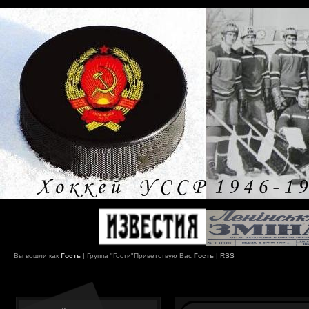
Вы вошли как
Гость
|
Группа
"
Гости
"
Приветствую Вас
Гость
|
RSS