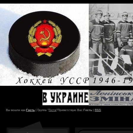
Вы вошли как
Гость
|
Группа
"
Гости
"
Приветствую Вас
Гость
|
RSS